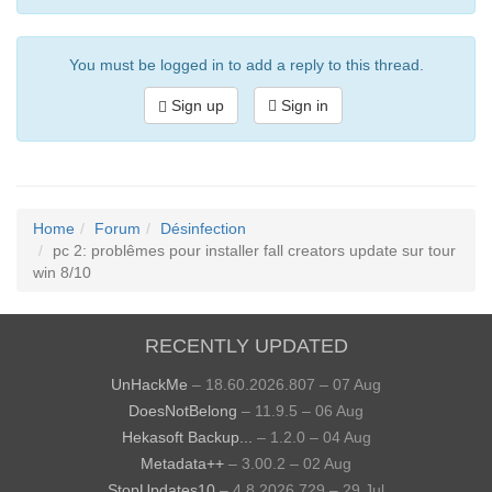
You must be logged in to add a reply to this thread.
Sign up
Sign in
Home
Forum
Désinfection
pc 2: problêmes pour installer fall creators update sur tour
win 8/10
RECENTLY UPDATED
UnHackMe
– 18.60.2026.807 – 07 Aug
DoesNotBelong
– 11.9.5 – 06 Aug
Hekasoft Backup...
– 1.2.0 – 04 Aug
Metadata++
– 3.00.2 – 02 Aug
StopUpdates10
– 4.8.2026.729 – 29 Jul