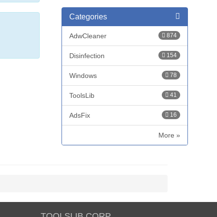
Categories
AdwCleaner
874
Disinfection
154
Windows
78
ToolsLib
41
AdsFix
16
More »
TOOLSLIB CORP.