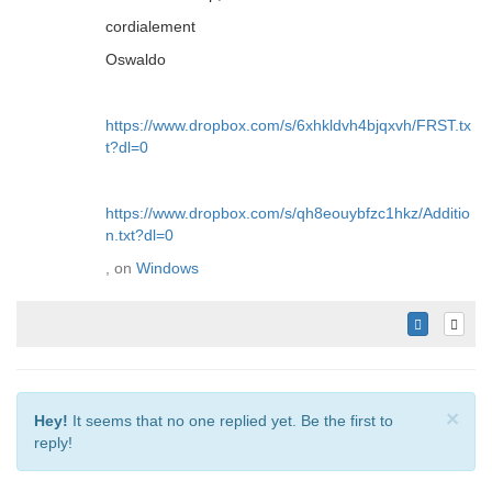
cordialement
Oswaldo
https://www.dropbox.com/s/6xhkldvh4bjqxvh/FRST.tx
t?dl=0
https://www.dropbox.com/s/qh8eouybfzc1hkz/Additio
n.txt?dl=0
, on
Windows
×
Hey!
It seems that no one replied yet. Be the first to
reply!