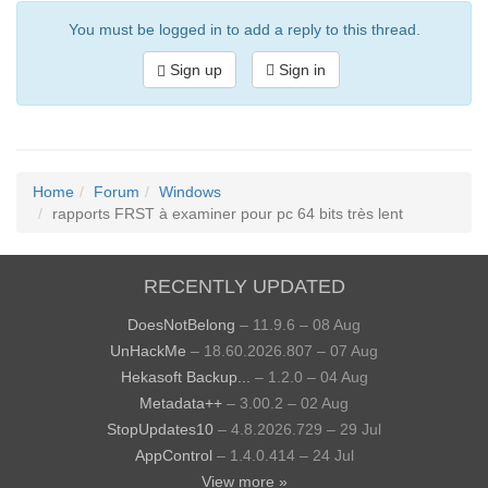
You must be logged in to add a reply to this thread.
Sign up
Sign in
Home
Forum
Windows
rapports FRST à examiner pour pc 64 bits très lent
RECENTLY UPDATED
DoesNotBelong
– 11.9.6 – 08 Aug
UnHackMe
– 18.60.2026.807 – 07 Aug
Hekasoft Backup...
– 1.2.0 – 04 Aug
Metadata++
– 3.00.2 – 02 Aug
StopUpdates10
– 4.8.2026.729 – 29 Jul
AppControl
– 1.4.0.414 – 24 Jul
View more »