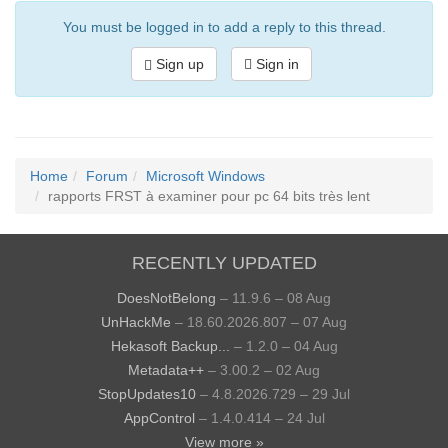
You must be logged in to add a reply to this thread.
Sign up
Sign in
Home
Forum
Microsoft Windows
rapports FRST à examiner pour pc 64 bits très lent
RECENTLY UPDATED
DoesNotBelong
– 11.9.6 – 08 Aug
UnHackMe
– 18.60.2026.807 – 07 Aug
Hekasoft Backup...
– 1.2.0 – 04 Aug
Metadata++
– 3.00.2 – 02 Aug
StopUpdates10
– 4.8.2026.729 – 29 Jul
AppControl
– 1.4.0.414 – 24 Jul
View more »