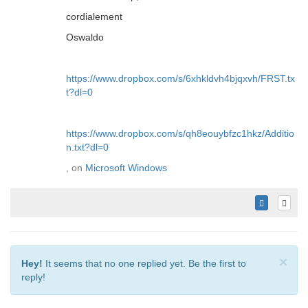
cordialement
Oswaldo
https://www.dropbox.com/s/6xhkldvh4bjqxvh/FRST.tx
t?dl=0
https://www.dropbox.com/s/qh8eouybfzc1hkz/Additio
n.txt?dl=0
, on
Microsoft Windows
×
Hey!
It seems that no one replied yet. Be the first to
reply!