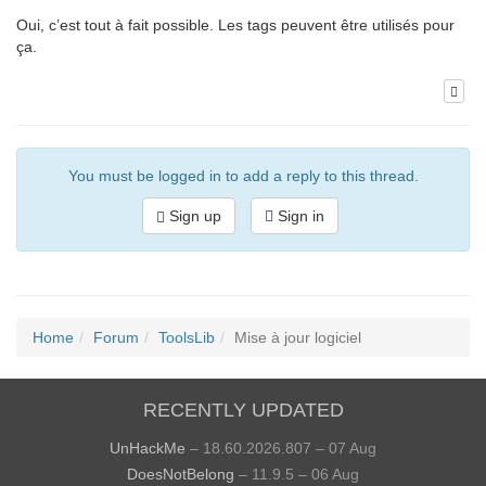
Oui, c’est tout à fait possible. Les tags peuvent être utilisés pour
ça.
You must be logged in to add a reply to this thread.
Sign up
Sign in
Home
Forum
ToolsLib
Mise à jour logiciel
RECENTLY UPDATED
UnHackMe
– 18.60.2026.807 – 07 Aug
DoesNotBelong
– 11.9.5 – 06 Aug