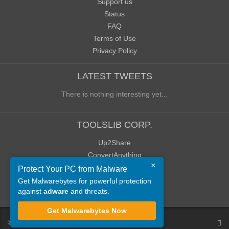
Support us
Status
FAQ
Terms of Use
Privacy Policy
LATEST TWEETS
There is nothing interesting yet...
TOOLSLIB CORP.
Up2Share
ConvertAnything
×
WoWClassicUI (WCUI)
Protect Your PC from Malware
Old Blog
Get Malwarebytes for powerful protection
against
adware
and threats.
Old Forum
Get Malwarebytes Now
©
ToolsLib