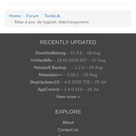
Home
Forum
ToolsLib
Mise à jour de logiciel, téléchargement
RECENTLY UPDATED
DoesNotBelong
– 11.9.6 – 08 Aug
UnHackMe
– 18.60.2026.807 – 07 Aug
Hekasoft Backup...
– 1.2.0 – 04 Aug
Metadata++
– 3.00.2 – 02 Aug
StopUpdates10
– 4.8.2026.729 – 29 Jul
AppControl
– 1.4.0.414 – 24 Jul
View more »
EXPLORE
About
Contact us