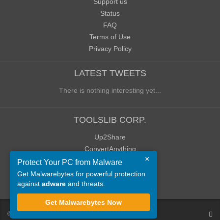
Support us
Status
FAQ
Terms of Use
Privacy Policy
LATEST TWEETS
There is nothing interesting yet...
TOOLSLIB CORP.
Up2Share
ConvertAnything
×
WoWClassicUI (WCUI)
Protect Your PC from Malware
Old Blog
Get Malwarebytes for powerful protection
against
adware
and threats.
Old Forum
Get Malwarebytes Now
©
ToolsLib