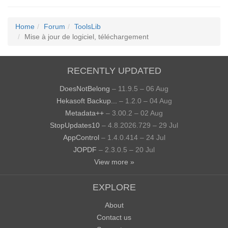
Home
Forum
ToolsLib
Mise à jour de logiciel, téléchargement
RECENTLY UPDATED
DoesNotBelong
– 11.9.5 – 06 Aug
Hekasoft Backup...
– 1.2.0 – 04 Aug
Metadata++
– 3.00.2 – 02 Aug
StopUpdates10
– 4.8.2026.729 – 29 Jul
AppControl
– 1.4.0.414 – 24 Jul
JOPDF
– 2.3.0.5 – 20 Jul
View more »
EXPLORE
About
Contact us