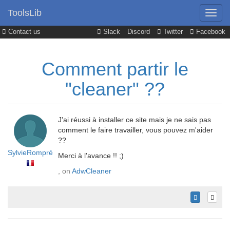
ToolsLib
Contact us
Slack
Discord
Twitter
Facebook
Comment partir le
"cleaner" ??
J'ai réussi à installer ce site mais je ne sais pas
comment le faire travailler, vous pouvez m'aider
??
SylvieRompré
Merci à l'avance !! ;)
, on
AdwCleaner