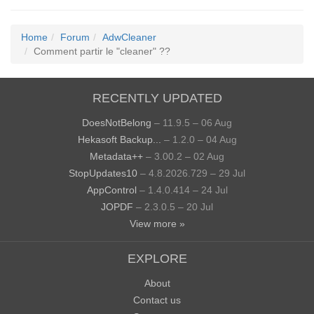
Home
Forum
AdwCleaner
Comment partir le "cleaner" ??
RECENTLY UPDATED
DoesNotBelong
– 11.9.5 – 06 Aug
Hekasoft Backup...
– 1.2.0 – 04 Aug
Metadata++
– 3.00.2 – 02 Aug
StopUpdates10
– 4.8.2026.729 – 29 Jul
AppControl
– 1.4.0.414 – 24 Jul
JOPDF
– 2.3.0.5 – 20 Jul
View more »
EXPLORE
About
Contact us