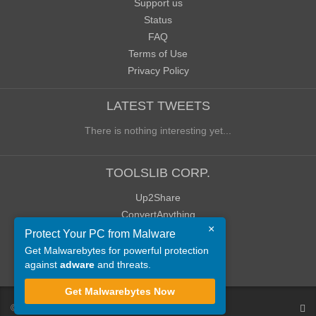
Support us
Status
FAQ
Terms of Use
Privacy Policy
LATEST TWEETS
There is nothing interesting yet...
TOOLSLIB CORP.
Up2Share
ConvertAnything
×
WoWClassicUI (WCUI)
Protect Your PC from Malware
Old Blog
Get Malwarebytes for powerful protection
against
adware
and threats.
Old Forum
Get Malwarebytes Now
©
ToolsLib