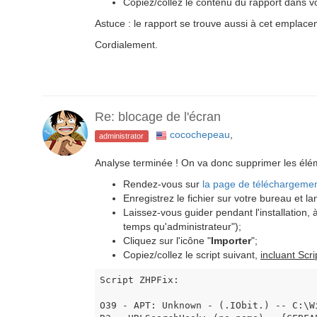
Copiez/collez le contenu du rapport dans 
Astuce : le rapport se trouve aussi à cet emplac
Cordialement.
Re: blocage de l'écran
cocochepeau
,
administrator
Analyse terminée ! On va donc supprimer les él
Rendez-vous sur
la page de téléchargeme
Enregistrez le fichier sur votre bureau et l
Laissez-vous guider pendant l'installation, à
temps qu'administrateur");
Cliquez sur l'icône "
Importer
";
Copiez/collez le script suivant,
incluant Scr
Script ZHPFix:

O39 - APT: Unknown - (.IObit.) -- C:\W