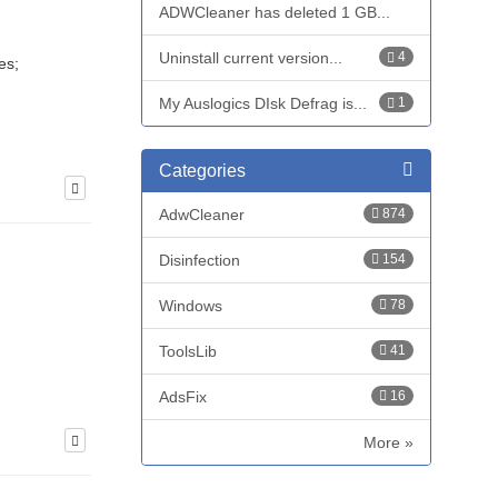
ADWCleaner has deleted 1 GB...
Uninstall current version...
4
es;
My Auslogics DIsk Defrag is...
1
Categories
AdwCleaner
874
Disinfection
154
Windows
78
ToolsLib
41
AdsFix
16
More »