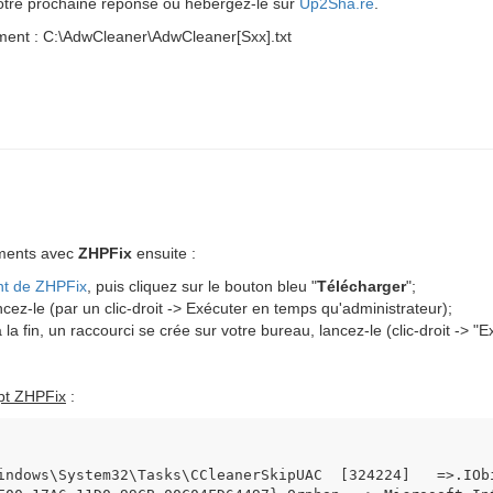
votre prochaine réponse ou hébergez-le sur
Up2Sha.re
.
ement : C:\AdwCleaner\AdwCleaner[Sxx].txt
éments avec
ZHPFix
ensuite :
nt de ZHPFix
, puis cliquez sur le bouton bleu "
Télécharger
";
ancez-le (par un clic-droit -> Exécuter en temps qu'administrateur);
 la fin, un raccourci se crée sur votre bureau, lancez-le (clic-droit -> "
ipt ZHPFix
:
indows\System32\Tasks\CCleanerSkipUAC  [324224]   =>.IObi