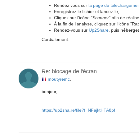
Rendez vous sur
la page de téléchargeme
Enregistrez le fichier et lancez-le;
Cliquez sur l'icône "
Scanner
" afin de réali
À la fin de l'analyse, cliquez sur l'icône "Ra
Rendez-vous sur
Up2Share
, puis
hébergez
Cordialement.
Re: blocage de l'écran
moutyremc
,
bonjour,
https://up2sha.re/file?f=NFejktHTA8pf