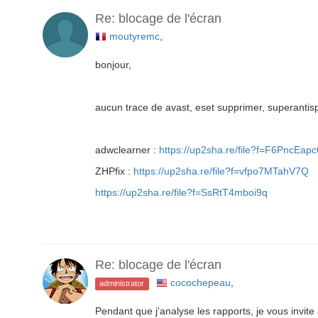
Re: blocage de l'écran
moutyremc
,
bonjour,
aucun trace de avast, eset supprimer, superanti
adwclearner :
https://up2sha.re/file?f=F6PncEap
ZHPfix :
https://up2sha.re/file?f=vfpo7MTahV7Q
https://up2sha.re/file?f=SsRtT4mboi9q
Re: blocage de l'écran
cocochepeau
,
administrator
Pendant que j'analyse les rapports, je vous invite 