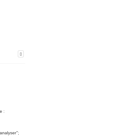
e :
"analyser";