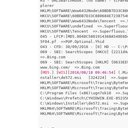
R3 - URLSearchHook: (no name) - {CFBFA
plorer

HKLM\SOFTWARE\Wow6432Node\60BDB7D33C88
HKCU\SOFTWARE\60BDB7D33C880684E7238754
HKLM\SOFTWARE\Wow6432Node\Tencent  =>.S
HKCU\SOFTWARE\undefined  =>.Superfluous
HKCU\SOFTWARE\Tencent  =>.Superfluous.T
O45 - LFCP:[MD5.0040C5801914368A540E6D
5F04.pf  =>PUP.Optional.Yhid

O43 - CFD: 30/09/2016 - [0] HD -- C:\P
O69 - SBI: SearchScopes [HKCU] {2211d4a
=>.Bing.com

O69 - SBI: SearchScopes [HKLM] {0633EE
www.bing.com/  =>.Bing.com

[
MD5.
] [
WIS
][
2016/08/18 09:46:54
] (.Mi
nstaller\de572.msi   [324224]  =>.Super
HKLM\SOFTWARE\Microsoft\Tracing\ByteFe
HKLM\SOFTWARE\Microsoft\Tracing\ByteFe
C:\Program Files (x86)\ugn7ok10  =>.Sup
C:\Windows\Prefetch\CYHIDWIN.EXE-85235F
C:\Windows\Installer\de572.msi  =>.Supe
HKLM64\SOFTWARE\Microsoft\Tracing\Byte
HKLM64\SOFTWARE\Microsoft\Tracing\Byte