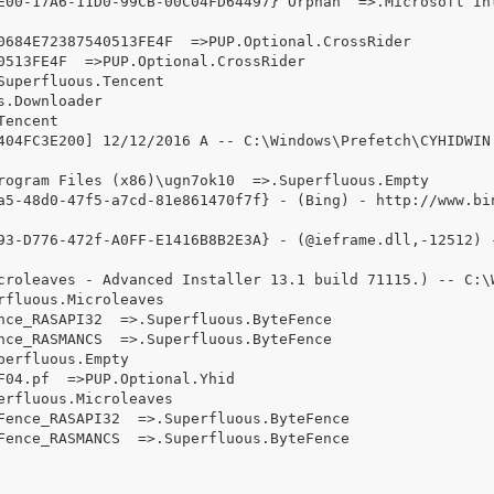
E00-17A6-11D0-99CB-00C04FD64497} Orphan  =>.Microsoft In
0684E72387540513FE4F  =>PUP.Optional.CrossRider

0513FE4F  =>PUP.Optional.CrossRider

uperfluous.Tencent

.Downloader

encent

404FC3E200] 12/12/2016 A -- C:\Windows\Prefetch\CYHIDWIN
rogram Files (x86)\ugn7ok10  =>.Superfluous.Empty

5-48d0-47f5-a7cd-81e861470f7f} - (Bing) - http://www.bing
93-D776-472f-A0FF-E1416B8B2E3A} - (@ieframe.dll,-12512) 
croleaves - Advanced Installer 13.1 build 71115.) -- C:\
fluous.Microleaves

nce_RASAPI32  =>.Superfluous.ByteFence

nce_RASMANCS  =>.Superfluous.ByteFence

erfluous.Empty

04.pf  =>PUP.Optional.Yhid

rfluous.Microleaves

Fence_RASAPI32  =>.Superfluous.ByteFence

Fence_RASMANCS  =>.Superfluous.ByteFence
