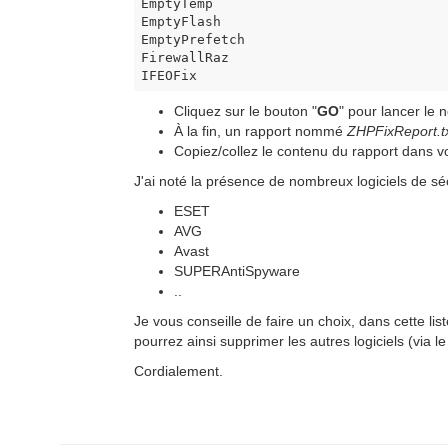
EmptyTemp

EmptyFlash

EmptyPrefetch

FirewallRaz

IFEOFix
Cliquez sur le bouton "
GO
" pour lancer le 
À la fin, un rapport nommé
ZHPFixReport.t
Copiez/collez le contenu du rapport dans 
J'ai noté la présence de nombreux logiciels de séc
ESET
AVG
Avast
SUPERAntiSpyware
..
Je vous conseille de faire un choix, dans cette li
pourrez ainsi supprimer les autres logiciels (via 
Cordialement.