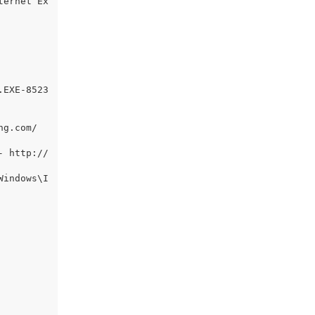
ternet Ex
.EXE-8523
.com/  
- http://
Windows\I