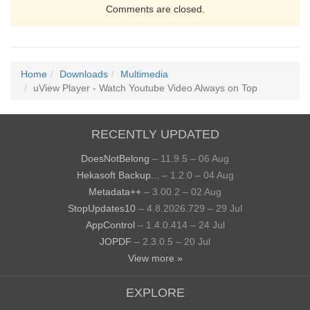
Comments are closed.
Home
Downloads
Multimedia
uView Player - Watch Youtube Video Always on Top
RECENTLY UPDATED
DoesNotBelong
– 11.9.5 – 06 Aug
Hekasoft Backup...
– 1.2.0 – 04 Aug
Metadata++
– 3.00.2 – 02 Aug
StopUpdates10
– 4.8.2026.729 – 29 Jul
AppControl
– 1.4.0.414 – 24 Jul
JOPDF
– 2.3.0.5 – 20 Jul
View more »
EXPLORE