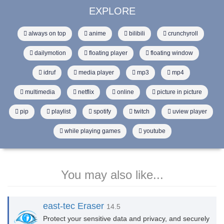
EXPLORE
always on top
anime
bilibili
crunchyroll
dailymotion
floating player
floating window
idruf
media player
mp3
mp4
multimedia
netflix
online
picture in picture
pip
playlist
spotify
twitch
uview player
while playing games
youtube
You may also like...
east-tec Eraser
14.5
Protect your sensitive data and privacy, and securely