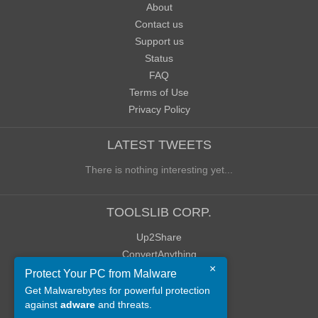
About
Contact us
Support us
Status
FAQ
Terms of Use
Privacy Policy
LATEST TWEETS
There is nothing interesting yet...
TOOLSLIB CORP.
Up2Share
ConvertAnything
×
WoWClassicUI (WCUI)
Protect Your PC from Malware
Old Blog
Get Malwarebytes for powerful protection
against
adware
and threats.
Old Forum