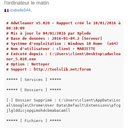
l'ordinateur le matin
izabelle544
,
# AdwCleaner v5.028 - Rapport créé le 10/01/2016 à 
08:10:09
# Mis à jour le 04/01/2016 par Xplode
# Base de données : 2016-01-04.2 [Serveur]
# Système d'exploitation : Windows 10 Home  (x64)
# Nom d'utilisateur : client - MARIETTE
# Exécuté depuis : C:\Users\client\Desktop\adwclea
ner_5.028.exe
# Option : Nettoyer
# Support : http://toolslib.net/forum
*****
 [ Services ] 
*****
*****
 [ Dossiers ] 
*****
[-] Dossier Supprimé : C:\Users\client\AppData\Loc
al\Google\Chrome\User Data\Default\Extensions\pfcg
jlglddicjopgimohdcbmabacamll

*****
 [ Fichiers ] 
*****