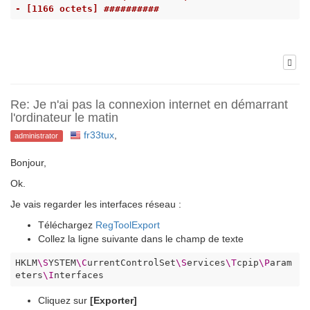
- [1166 octets] ##########
Re: Je n'ai pas la connexion internet en démarrant
l'ordinateur le matin
fr33tux
,
administrator
Bonjour,
Ok.
Je vais regarder les interfaces réseau :
Téléchargez
RegToolExport
Collez la ligne suivante dans le champ de texte
HKLM
\S
YSTEM
\C
urrentControlSet
\S
ervices
\T
cpip
\P
aram
eters
\I
nterfaces
Cliquez sur
[Exporter]