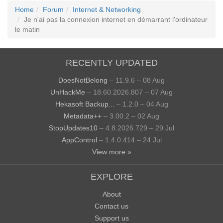
Home
Forum
Internet & Networking
Je n'ai pas la connexion internet en démarrant l'ordinateur
le matin
RECENTLY UPDATED
DoesNotBelong
– 11.9.6 – 08 Aug
UnHackMe
– 18.60.2026.807 – 07 Aug
Hekasoft Backup...
– 1.2.0 – 04 Aug
Metadata++
– 3.00.2 – 02 Aug
StopUpdates10
– 4.8.2026.729 – 29 Jul
AppControl
– 1.4.0.414 – 24 Jul
View more »
EXPLORE
About
Contact us
Support us