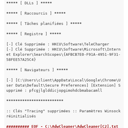
*****
 [ DLLs ] 
*****
*****
 [ Raccourcis ] 
*****
*****
 [ Tâches planifiées ] 
*****
*****
 [ Registre ] 
*****
[-] Clé Supprimée : HKCU\Software\TeleCharger

[-] Clé Supprimée : HKCU\Software\Microsoft\Intern
et Explorer\SearchScopes\{AFBCB7E0-F91A-4951-9F31-
58FEE57A25C4}

*****
 [ Navigateurs ] 
*****
[-] [C:\Users\client\AppData\Local\Google\Chrome\U
ser Data\Default\Secure Preferences] [Extension] S
upprimé : pfcgjlglddicjopgimohdcbmabacamll

*****
*****
*****
*****
*****
:: Clés "Tracing" supprimées :: Paramètres Winsock 
réinitialisés

########## EOF - C:\AdwCleaner\AdwCleaner[C2].txt 