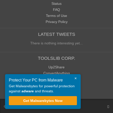
Status
FAQ
Terms of Use
Privacy Policy
LATEST TWEETS
There is nothing interesting yet...
TOOLSLIB CORP.
Up2Share
ConvertAnything
×
WoWClassicUI (WCUI)
Protect Your PC from Malware
Old Blog
Get Malwarebytes for powerful protection
against
adware
and threats.
Old Forum
Get Malwarebytes Now
©
ToolsLib