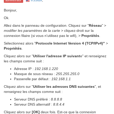
fr33tux
,
administrator
Bonjour,
Ok.
Allez dans le panneau de configuration. Cliquez sur "
Réseau
" >
modifier les paramètres de la carte
> cliquez-droit sur la
connexion filaire (si vous n'utilisez pas le wifi), >
Propriétés
.
Sélectionnez alors "
Protocole Internet Version 4 (TCP/IPv4)"
>
Propriétés
.
Cliquez alors sur "
Utiliser l'adresse IP suivant
e" et renseignez
les champs comme suit :
Adresse IP :
192.168.1.220
Masque de sous réseau :
255.255.255.0
Passerelle par défaut :
192.168.1.1
Cliquez alors sur "
Utiliser les adresses DNS suivantes
", et
renseignez les champs comme suit :
Serveur DNS préféré :
8.8.8.8
Serveur DNS alternatif :
8.8.4.4
Cliquez alors sur
[OK]
deux fois. Est-ce que la connexion