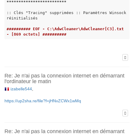
*****
*****
*****
*****
*****
:: Clés "Tracing" supprimées :: Paramètres Winsock 
réinitialisés

########## EOF - C:\AdwCleaner\AdwCleaner[C3].txt 
- [869 octets] ##########
Re: Je n'ai pas la connexion internet en démarrant
l'ordinateur le matin
izabelle544
,
https://up2sha.re/file?f=jHNvZCWx1wMq
Re: Je n'ai pas la connexion internet en démarrant