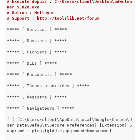
# Exécuté depuis : C:\Users\client\Desktop\adwclea
ner_5.028.exe
# Option : Nettoyer
# Support : http://toolslib.net/forum
*****
 [ Services ] 
*****
*****
 [ Dossiers ] 
*****
*****
 [ Fichiers ] 
*****
*****
 [ DLLs ] 
*****
*****
 [ Raccourcis ] 
*****
*****
 [ Tâches planifiées ] 
*****
*****
 [ Registre ] 
*****
*****
 [ Navigateurs ] 
*****
[-] [C:\Users\client\AppData\Local\Google\Chrome\U
ser Data\Default\Secure Preferences] [Extension] S
upprimé : pfcgjlglddicjopgimohdcbmabacamll
