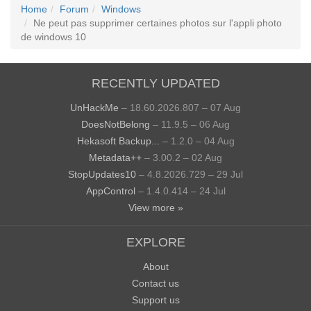
Home
Forum
Windows
Ne peut pas supprimer certaines photos sur l'appli photo
de windows 10
RECENTLY UPDATED
UnHackMe
– 18.60.2026.807 – 07 Aug
DoesNotBelong
– 11.9.5 – 06 Aug
Hekasoft Backup...
– 1.2.0 – 04 Aug
Metadata++
– 3.00.2 – 02 Aug
StopUpdates10
– 4.8.2026.729 – 29 Jul
AppControl
– 1.4.0.414 – 24 Jul
View more »
EXPLORE
About
Contact us
Support us